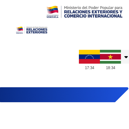
Embajada de Venezuela en Suriname
17
:
34
18
:
34