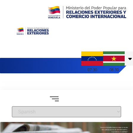
Embajada de Venezuela en Suriname
07
:
30
08
:
30