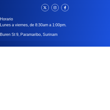
Horario
Lunes a viernes, de 8:30am a 1:00pm.
Buren St 9, Paramaribo, Surinam