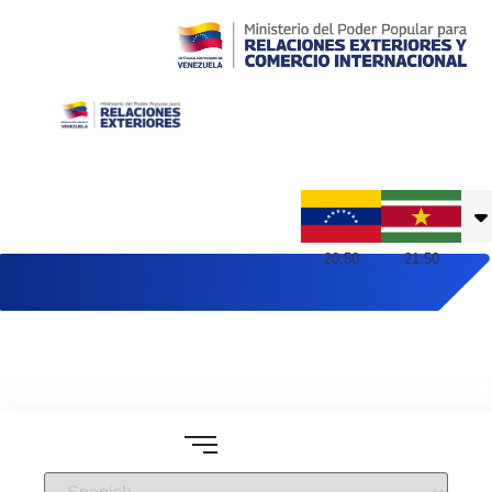
Embajada de Venezuela en Suriname
20
:
50
21
:
50