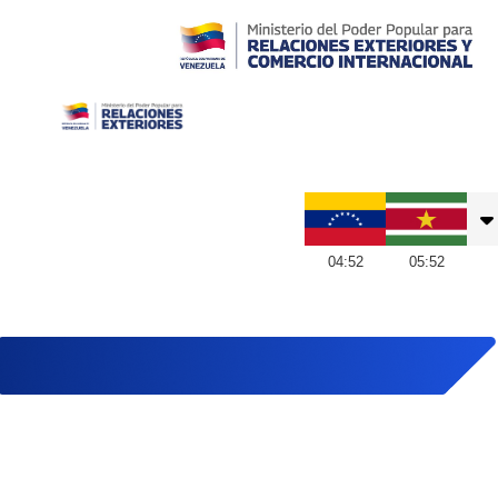
Embajada de Venezuela en Suriname
04
:
52
05
:
52