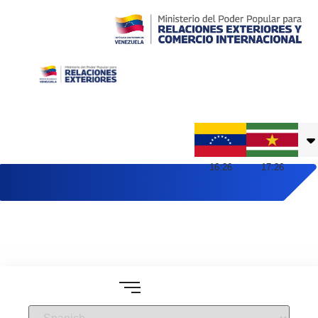
Embajada de Venezuela en Suriname
16
:
26
17
:
26