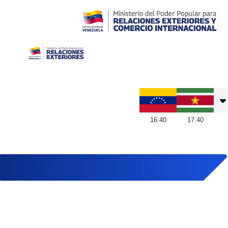
Embajada de Venezuela en Suriname
16
:
40
17
:
40