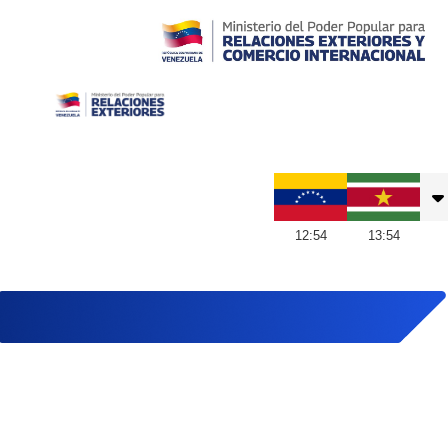
Embajada de Venezuela en Suriname
12
:
54
13
:
54